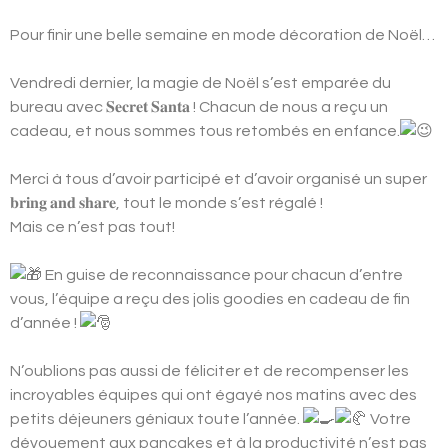
Pour finir une belle semaine en mode décoration de Noël…
Vendredi dernier, la magie de Noël s’est emparée du
bureau avec 𝐒𝐞𝐜𝐫𝐞𝐭 𝐒𝐚𝐧𝐭𝐚 ! Chacun de nous a reçu un
cadeau, et nous sommes tous retombés en enfance.
Merci à tous d’avoir participé et d’avoir organisé un super
𝐛𝐫𝐢𝐧𝐠 𝐚𝐧𝐝 𝐬𝐡𝐚𝐫𝐞, tout le monde s’est régalé !
Mais ce n’est pas tout!
En guise de reconnaissance pour chacun d’entre
vous, l’équipe a reçu des jolis goodies en cadeau de fin
d’année !
N’oublions pas aussi de féliciter et de recompenser les
incroyables équipes qui ont égayé nos matins avec des
petits déjeuners géniaux toute l’année.
Votre
dévouement aux pancakes et à la productivité n’est pas