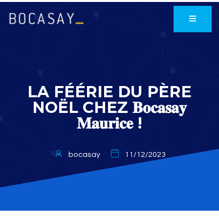
LA FÉÉRIE DU PÈRE
NOËL CHEZ 𝐁𝐨𝐜𝐚𝐬𝐚𝐲
𝐌𝐚𝐮𝐫𝐢𝐜𝐞 !
bocasay
11/12/2023