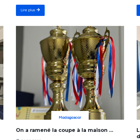
Lire plus
Madagascar
On a ramené la coupe à la maison …
L
d