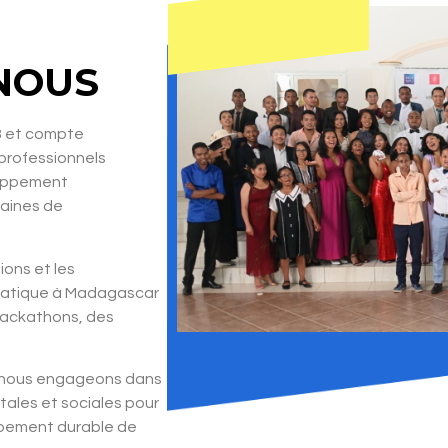
NOUS
3 et compte
 professionnels
loppement
maines de
ons et les
atique à Madagascar
hackathons, des
s nous engageons dans
tales et sociales pour
ppement durable de