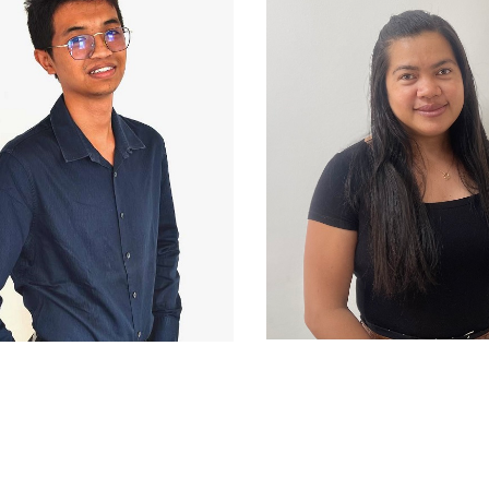
SALOHY
NDRESY